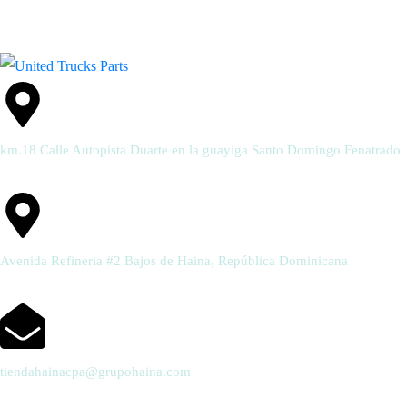
km.18 Calle Autopista Duarte en la guayiga Santo Domingo Fenatrado
Avenida Refineria #2 Bajos de Haina, República Dominicana
tiendahainacpa@grupohaina.com