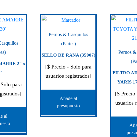
Pernos & Casquillos
asquillos
(Partes)
tes)
Pernos &
SELLO DE RANA (35007)
(Pa
MARRE 2″ x
[$ Precio - Solo para
´
FILTRO A
usuarios registrados]
YARIS 17
 Solo para
gistrados]
[$ Precio
Añade al
usuarios 
presupuesto
e al
uesto
Aña
pres