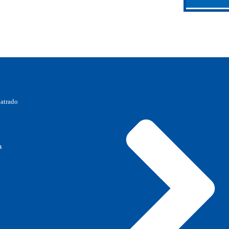
natrado
a