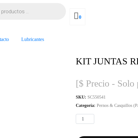
0
tacto
Lubricantes
KIT JUNTAS 
[$ Precio - Solo 
SKU:
SC550541
Categoría:
Pernos & Casquillos (Pa