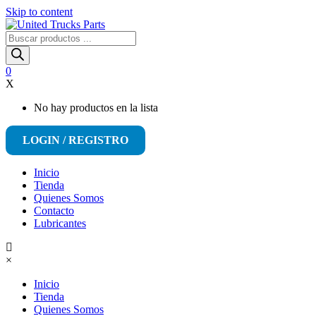
Skip to content
Búsqueda
de
productos
0
X
No hay productos en la lista
LOGIN / REGISTRO
Inicio
Tienda
Quienes Somos
Contacto
Lubricantes
×
Inicio
Tienda
Quienes Somos