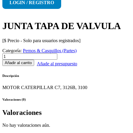
LOGIN / REGISTRO
JUNTA TAPA DE VALVULA
[$ Precio - Solo para usuarios registrados]
Categoría:
Pernos & Casquillos (Partes)
JUNTA
TAPA
Añadir al carrito
Añade al presupuesto
DE
VALVULA
Descripción
cantidad
MOTOR CATERPILLAR C7, 3126B, 3100
Valoraciones (0)
Valoraciones
No hay valoraciones aún.