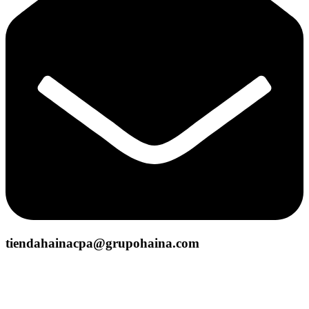
tiendahainacpa@grupohaina.com