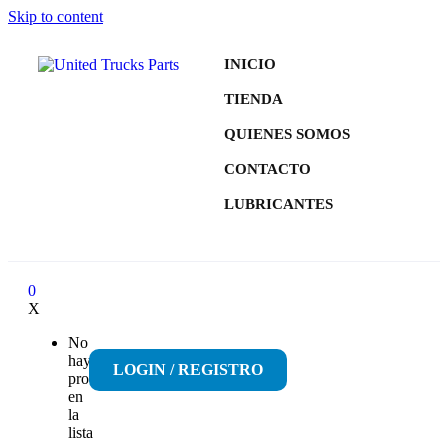
Skip to content
INICIO
TIENDA
QUIENES SOMOS
CONTACTO
LUBRICANTES
0
X
No
hay
LOGIN / REGISTRO
productos
en
la
lista