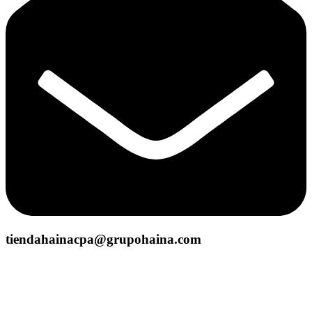
tiendahainacpa@grupohaina.com