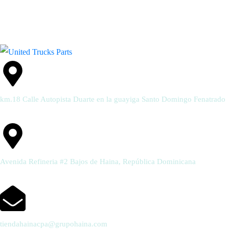
km.18 Calle Autopista Duarte en la guayiga Santo Domingo Fenatrado
Avenida Refineria #2 Bajos de Haina, República Dominicana
tiendahainacpa@grupohaina.com