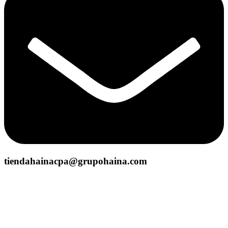
tiendahainacpa@grupohaina.com