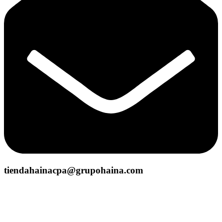
tiendahainacpa@grupohaina.com