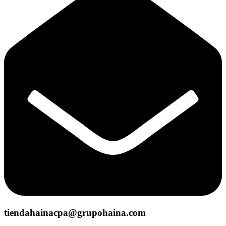
tiendahainacpa@grupohaina.com