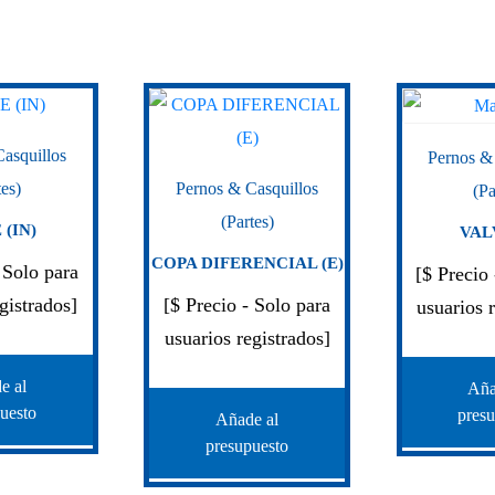
asquillos
Pernos &
tes)
Pernos & Casquillos
(Pa
(Partes)
(IN)
VAL
COPA DIFERENCIAL (E)
 Solo para
[$ Precio
gistrados]
[$ Precio - Solo para
usuarios 
usuarios registrados]
e al
Aña
uesto
pres
Añade al
presupuesto