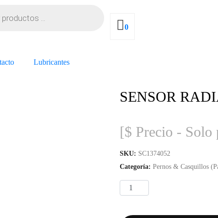
0
tacto
Lubricantes
SENSOR RAD
[$ Precio - Solo 
SKU:
SC1374052
Categoría:
Pernos & Casquillos (Pa