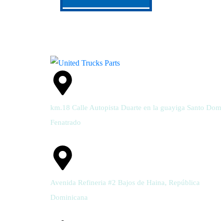
km.18 Calle Autopista Duarte en la guayiga Santo Do
Fenatrado
Avenida Refineria #2 Bajos de Haina, República
Dominicana