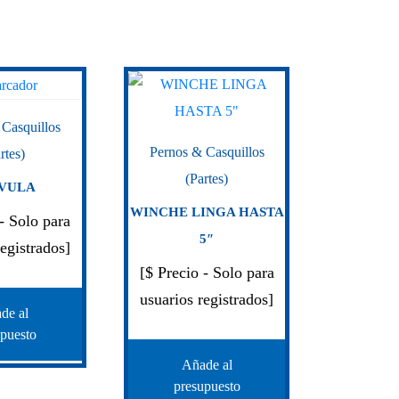
 Casquillos
Pernos & Casquillos
rtes)
(Partes)
VULA
WINCHE LINGA HASTA
 - Solo para
5″
registrados]
[$ Precio - Solo para
usuarios registrados]
de al
upuesto
Añade al
presupuesto