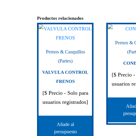
Productos relacionados
Pernos & C
Pernos & Casquillos
(Par
(Partes)
CONE 
VALVULA CONTROL
[$ Precio -
FRENOS
usuarios re
[$ Precio - Solo para
usuarios registrados]
Añad
presup
Añade al
presupuesto