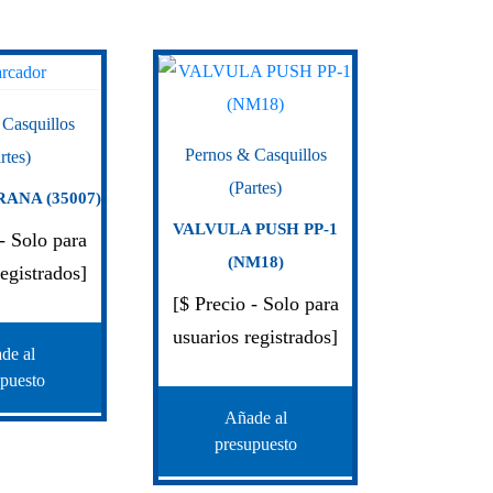
 Casquillos
Pernos & Casquillos
rtes)
(Partes)
ANA (35007)
VALVULA PUSH PP-1
 - Solo para
(NM18)
registrados]
[$ Precio - Solo para
usuarios registrados]
de al
upuesto
Añade al
presupuesto