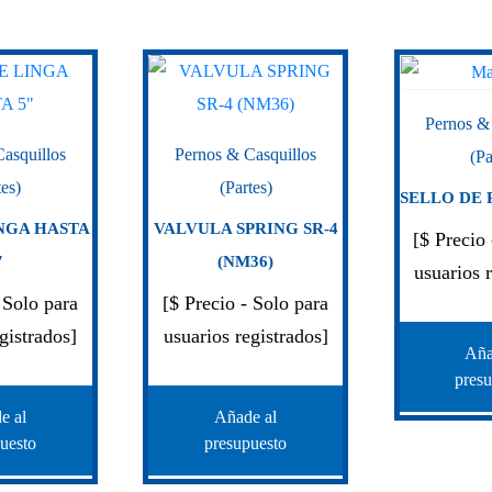
Pernos &
asquillos
Pernos & Casquillos
(Pa
tes)
(Partes)
SELLO DE R
NGA HASTA
VALVULA SPRING SR-4
[$ Precio
″
(NM36)
usuarios 
 Solo para
[$ Precio - Solo para
gistrados]
usuarios registrados]
Aña
pres
e al
Añade al
uesto
presupuesto