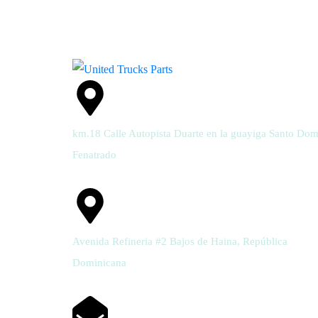
km.18 Calle Autopista Duarte en la guayiga Santo Do
Fenatrado
Avenida Refineria #2 Bajos de Haina, República
Dominicana