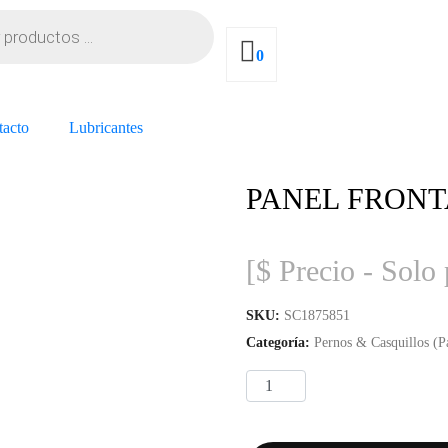
0
tacto
Lubricantes
PANEL FRONT
[$ Precio - Solo 
SKU:
SC1875851
Categoría:
Pernos & Casquillos (Pa