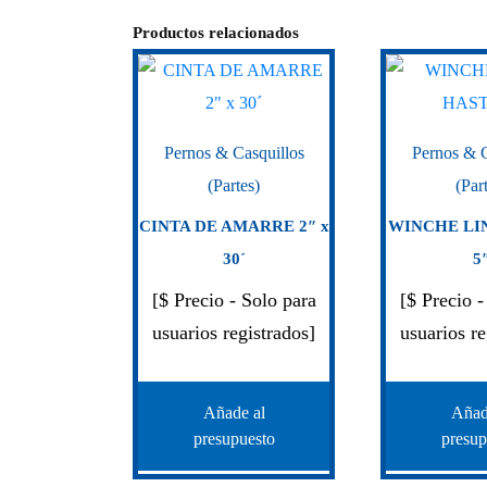
Productos relacionados
Pernos & Casquillos
Pernos & C
(Partes)
(Par
CINTA DE AMARRE 2″ x
WINCHE LI
30´
5
[$ Precio - Solo para
[$ Precio -
usuarios registrados]
usuarios re
Añade al
Añad
presupuesto
presup