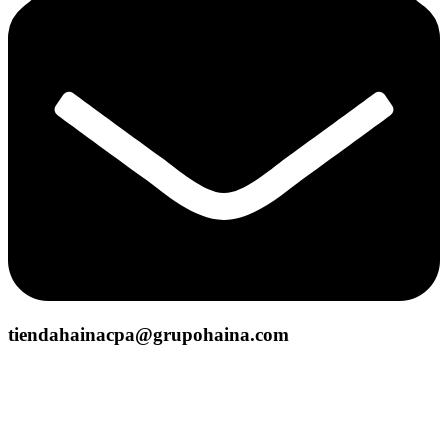
tiendahainacpa@grupohaina.com