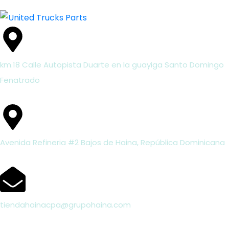
km.18 Calle Autopista Duarte en la guayiga Santo Domingo
Fenatrado
Avenida Refineria #2 Bajos de Haina, República Dominicana
tiendahainacpa@grupohaina.com