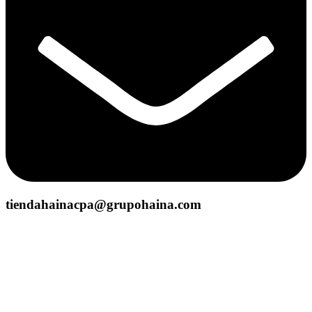
tiendahainacpa@grupohaina.com