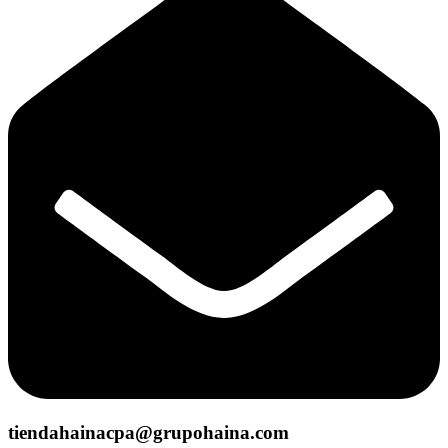
tiendahainacpa@grupohaina.com