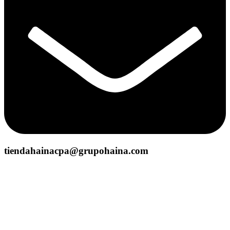
tiendahainacpa@grupohaina.com