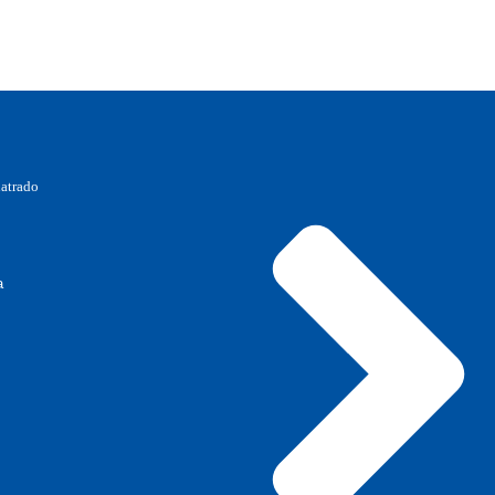
natrado
a