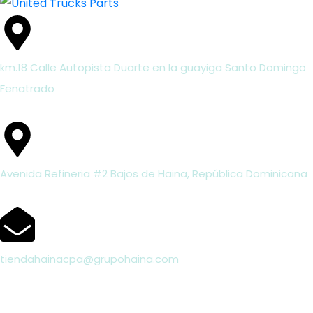
km.18 Calle Autopista Duarte en la guayiga Santo Domingo
Fenatrado
Avenida Refineria #2 Bajos de Haina, República Dominicana
tiendahainacpa@grupohaina.com