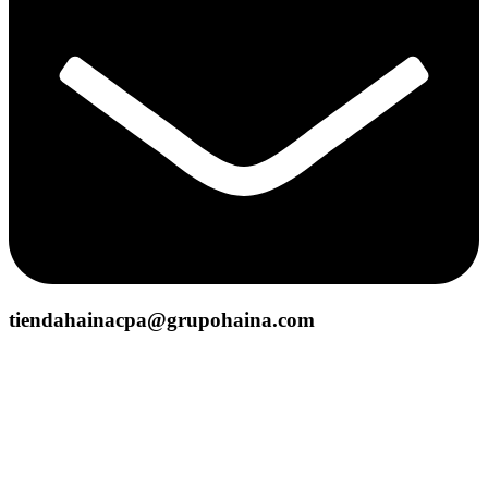
tiendahainacpa@grupohaina.com