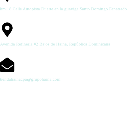
km.18 Calle Autopista Duarte en la guayiga Santo Domingo Fenatrado
Avenida Refineria #2 Bajos de Haina, República Dominicana
tiendahainacpa@grupohaina.com