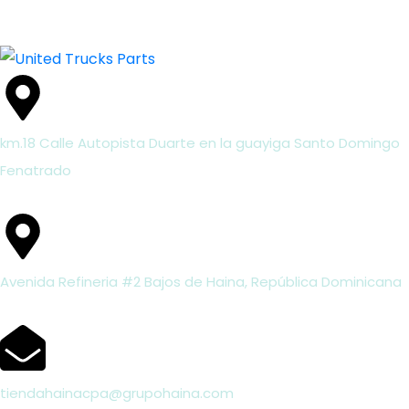
km.18 Calle Autopista Duarte en la guayiga Santo Domingo
Fenatrado
Avenida Refineria #2 Bajos de Haina, República Dominicana
tiendahainacpa@grupohaina.com