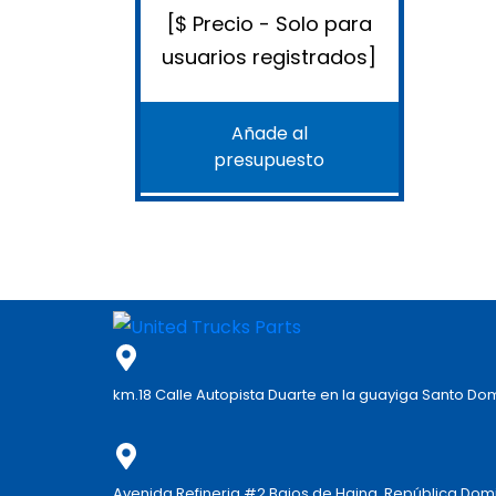
[$ Precio - Solo para
usuarios registrados]
Añade al
presupuesto
km.18 Calle Autopista Duarte en la guayiga Santo D
Avenida Refineria #2 Bajos de Haina, República Dom