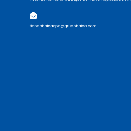
tiendahainacpa@grupohaina.com