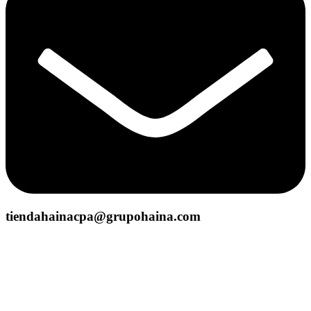
tiendahainacpa@grupohaina.com