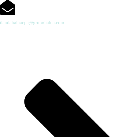
tiendahainacpa@grupohaina.com