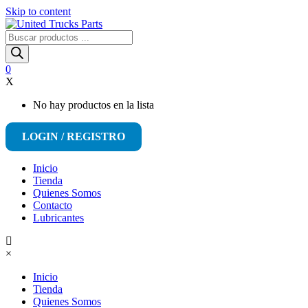
Skip to content
Búsqueda
de
productos
0
X
No hay productos en la lista
LOGIN / REGISTRO
Inicio
Tienda
Quienes Somos
Contacto
Lubricantes
×
Inicio
Tienda
Quienes Somos