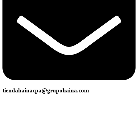
tiendahainacpa@grupohaina.com